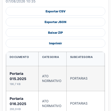
07/08/2026 10:35
Exportar CSV
Exportar JSON
Baixar ZIP
Imprimir
DOCUMENTO
CATEGORIA
SUBCATEGORIA
P
Portaria
ATO
PORTARIAS
A
015.2025
NORMATIVO
190,7 KB
Portaria
ATO
PORTARIAS
A
016.2025
NORMATIVO
293,9 KB