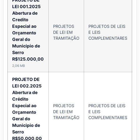
LEI 001.2025
Abertura de
Credito
Especial ao
PROJETOS
PROJETOS DE LEIS
DE LEI EM
E LEIS
A
Orçamento
TRAMITAÇÃO
COMPLEMENTARES
Geral do
Municipio de
Serro
R$125.000,00
2,06 MB
PROJETO DE
LEI 002.2025
Abertura de
Crédito
Especial ao
PROJETOS
PROJETOS DE LEIS
DE LEI EM
E LEIS
A
Orçamento
TRAMITAÇÃO
COMPLEMENTARES
Geral do
Municipio de
Serro
R$50.000,00