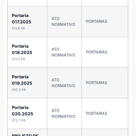
Portaria
ATO
PORTARIAS
A
017.2025
NORMATIVO
515,8 KB
Portaria
ATO
PORTARIAS
A
018.2025
NORMATIVO
213,2 KB
Portaria
ATO
PORTARIAS
A
019.2025
NORMATIVO
200,5 KB
Portaria
ATO
PORTARIAS
A
020.2025
NORMATIVO
273,7 KB
PROJETO DE