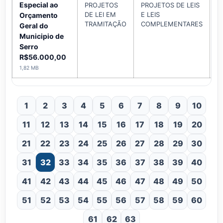
Especial ao
PROJETOS
PROJETOS DE LEIS
DE LEI EM
E LEIS
A
Orçamento
TRAMITAÇÃO
COMPLEMENTARES
Geral do
Municipio de
Serro
R$56.000,00
1,82 MB
1
2
3
4
5
6
7
8
9
10
11
12
13
14
15
16
17
18
19
20
21
22
23
24
25
26
27
28
29
30
31
32
33
34
35
36
37
38
39
40
41
42
43
44
45
46
47
48
49
50
51
52
53
54
55
56
57
58
59
60
61
62
63