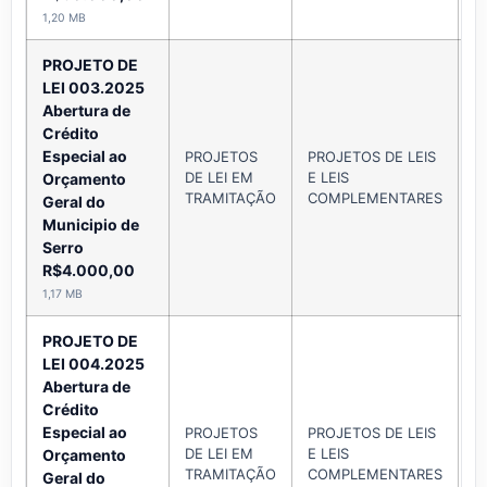
1,20 MB
PROJETO DE
LEI 003.2025
Abertura de
Crédito
Especial ao
PROJETOS
PROJETOS DE LEIS
DE LEI EM
E LEIS
A
Orçamento
TRAMITAÇÃO
COMPLEMENTARES
Geral do
Municipio de
Serro
R$4.000,00
1,17 MB
PROJETO DE
LEI 004.2025
Abertura de
Crédito
Especial ao
PROJETOS
PROJETOS DE LEIS
DE LEI EM
E LEIS
A
Orçamento
TRAMITAÇÃO
COMPLEMENTARES
Geral do