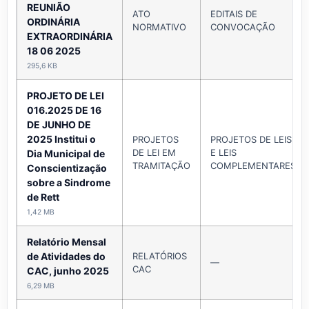
REUNIÃO
ATO
EDITAIS DE
ORDINÁRIA
NORMATIVO
CONVOCAÇÃO
EXTRAORDINÁRIA
18 06 2025
295,6 KB
PROJETO DE LEI
016.2025 DE 16
DE JUNHO DE
2025 Institui o
PROJETOS
PROJETOS DE LEIS
DE LEI EM
E LEIS
Dia Municipal de
TRAMITAÇÃO
COMPLEMENTARES
Conscientização
sobre a Sindrome
de Rett
1,42 MB
Relatório Mensal
de Atividades do
RELATÓRIOS
—
CAC
CAC, junho 2025
6,29 MB