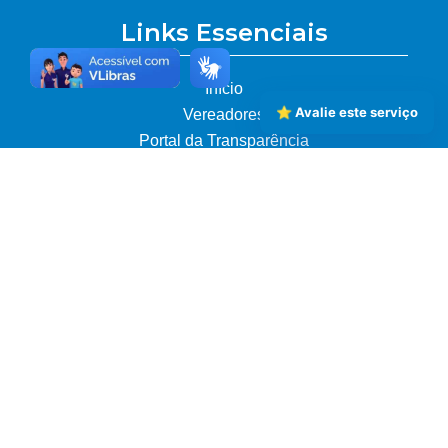
Links Essenciais
Início
⭐ Avalie este serviço
Vereadores
Portal da Transparência
Mapa do Site
Acesso Cidadão
Licitações em Andamento
Legislação
Fale Conosco / Ouvidoria
Contatos