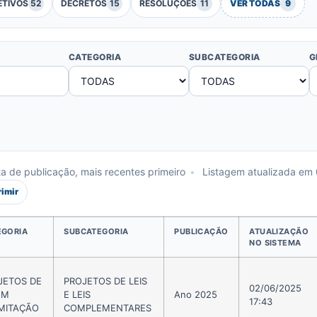
ETIVOS
52
DECRETOS
15
RESOLUÇÕES
11
VER TODAS
9
CATEGORIA
SUBCATEGORIA
G
 de publicação, mais recentes primeiro
•
Listagem atualizada em
rimir
EGORIA
SUBCATEGORIA
PUBLICAÇÃO
ATUALIZAÇÃO
NO SISTEMA
JETOS DE
PROJETOS DE LEIS
02/06/2025
EM
E LEIS
Ano 2025
17:43
MITAÇÃO
COMPLEMENTARES