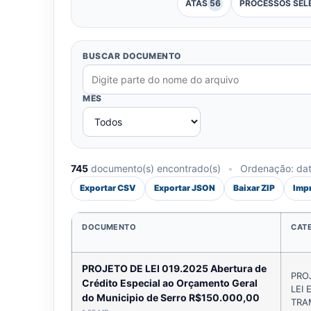
ATAS
56
PROCESSOS SEL
BUSCAR DOCUMENTO
MÊS
745
documento(s) encontrado(s)
•
Ordenação: data
Exportar CSV
Exportar JSON
Baixar ZIP
Imp
DOCUMENTO
CAT
PROJETO DE LEI 019.2025 Abertura de
PRO
Crédito Especial ao Orçamento Geral
LEI 
do Municipio de Serro R$150.000,00
TRA