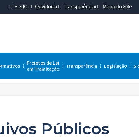
E-SIC
Ouvidoria
Transparência
Mapa do Site
Projetos de Lei
ormativos
Transparência
Legislação
Si
em Tramitação
uivos Públicos