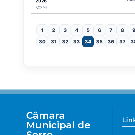
2026
7,20 MB
1
2
3
4
5
6
7
8
30
31
32
33
34
35
36
37
3
Câmara
Lin
Municipal de
Serro