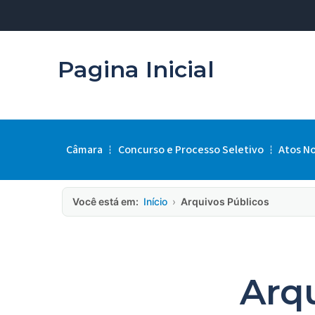
Pagina Inicial
Câmara
Concurso e Processo Seletivo
Atos N
Você está em:
Início
›
Arquivos Públicos
Arq