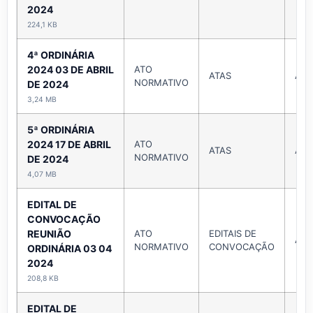
2024
224,1 KB
4ª ORDINÁRIA
2024 03 DE ABRIL
ATO
ATAS
Abri
NORMATIVO
DE 2024
3,24 MB
5ª ORDINÁRIA
2024 17 DE ABRIL
ATO
ATAS
Abri
NORMATIVO
DE 2024
4,07 MB
EDITAL DE
CONVOCAÇÃO
REUNIÃO
ATO
EDITAIS DE
Abri
NORMATIVO
CONVOCAÇÃO
ORDINÁRIA 03 04
2024
208,8 KB
EDITAL DE