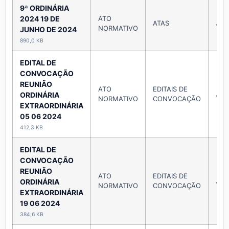
9ª ORDINÁRIA
2024 19 DE
ATO
ATAS
Jun
NORMATIVO
JUNHO DE 2024
890,0 KB
EDITAL DE
CONVOCAÇÃO
REUNIÃO
ATO
EDITAIS DE
Jun
ORDINÁRIA
NORMATIVO
CONVOCAÇÃO
EXTRAORDINÁRIA
05 06 2024
412,3 KB
EDITAL DE
CONVOCAÇÃO
REUNIÃO
ATO
EDITAIS DE
Jun
ORDINÁRIA
NORMATIVO
CONVOCAÇÃO
EXTRAORDINÁRIA
19 06 2024
384,6 KB