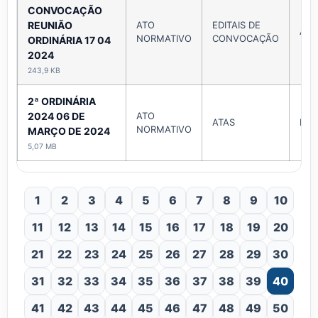
CONVOCAÇÃO
REUNIÃO
ATO
EDITAIS DE
Abri
NORMATIVO
CONVOCAÇÃO
ORDINÁRIA 17 04
2024
243,9 KB
2ª ORDINÁRIA
2024 06 DE
ATO
ATAS
Mar
NORMATIVO
MARÇO DE 2024
5,07 MB
1
2
3
4
5
6
7
8
9
10
11
12
13
14
15
16
17
18
19
20
21
22
23
24
25
26
27
28
29
30
31
32
33
34
35
36
37
38
39
40
41
42
43
44
45
46
47
48
49
50