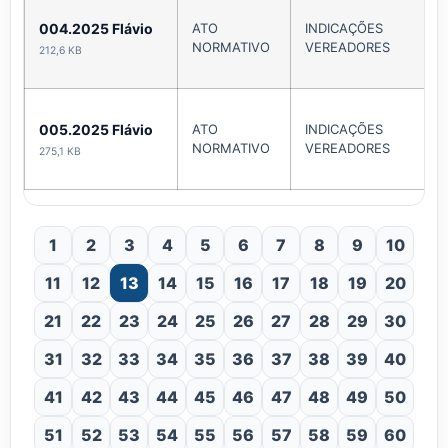
004.2025 Flávio
ATO
INDICAÇÕES
NORMATIVO
VEREADORES
212,6 KB
005.2025 Flávio
ATO
INDICAÇÕES
NORMATIVO
VEREADORES
275,1 KB
1
2
3
4
5
6
7
8
9
10
11
12
13
14
15
16
17
18
19
20
21
22
23
24
25
26
27
28
29
30
31
32
33
34
35
36
37
38
39
40
41
42
43
44
45
46
47
48
49
50
51
52
53
54
55
56
57
58
59
60