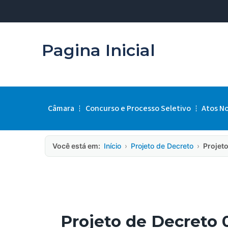
Pagina Inicial
Câmara
Concurso e Processo Seletivo
Atos N
Você está em:
Início
›
Projeto de Decreto
›
Projeto
Projeto de Decreto 