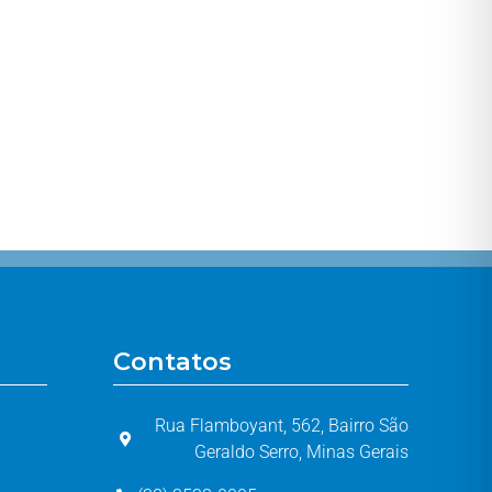
Contatos
Rua Flamboyant, 562, Bairro São
Geraldo Serro, Minas Gerais