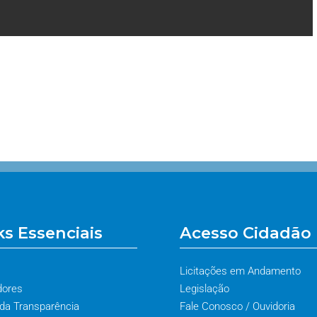
ks Essenciais
Acesso Cidadão
Licitações em Andamento
dores
Legislação
 da Transparência
Fale Conosco / Ouvidoria