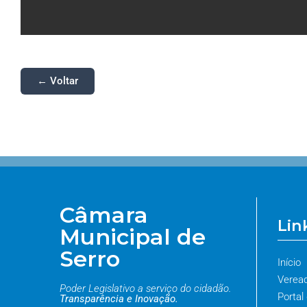
← Voltar
Câmara
Lin
Municipal de
Serro
Início
Verea
Poder Legislativo a serviço do cidadão.
Portal
Transparência e Inovação.