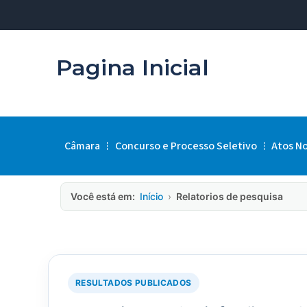
Pagina Inicial
Câmara
Concurso e Processo Seletivo
Atos N
Você está em:
Início
›
Relatorios de pesquisa
RESULTADOS PUBLICADOS