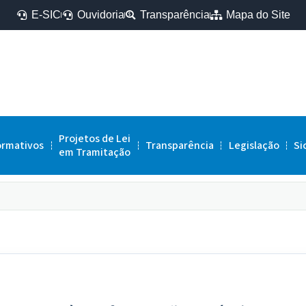
E-SIC
Ouvidoria
Transparência
Mapa do Site
Projetos de Lei
ormativos
Transparência
Legislação
Si
em Tramitação