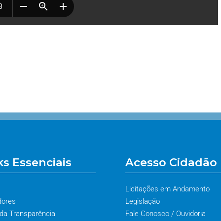
ks Essenciais
Acesso Cidadão
Licitações em Andamento
dores
Legislação
 da Transparência
Fale Conosco / Ouvidoria