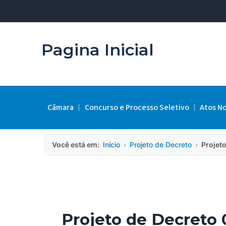
Pagina Inicial
Câmara
Concurso e Processo Seletivo
Atos N
Você está em:
Início
›
Projeto de Decreto
›
Projeto
Projeto de Decreto 