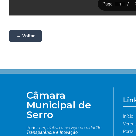
← Voltar
Câmara
Lin
Municipal de
Serro
Início
Verea
Poder Legislativo a serviço do cidadão.
Portal
Transparência e Inovação.