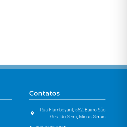
Contatos
Rua Flamboyant, 562, Bairro São
Geraldo Serro, Minas Gerais