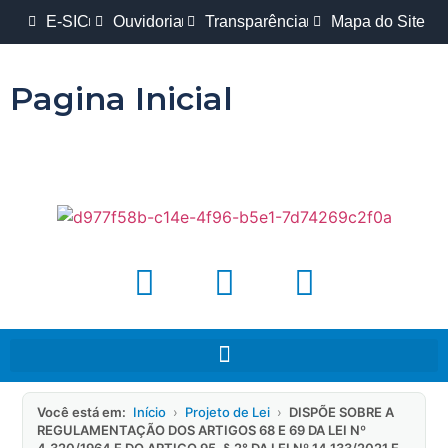
E-SIC
Ouvidoria
Transparência
Mapa do Site
Pagina Inicial
Você está em:
Início
›
Projeto de Lei
›
DISPÕE SOBRE A
REGULAMENTAÇÃO DOS ARTIGOS 68 E 69 DA LEI Nº
4.320/1964 E DO ARTIGO 95, § 2° DA LEI Nº 14.133/2021 E