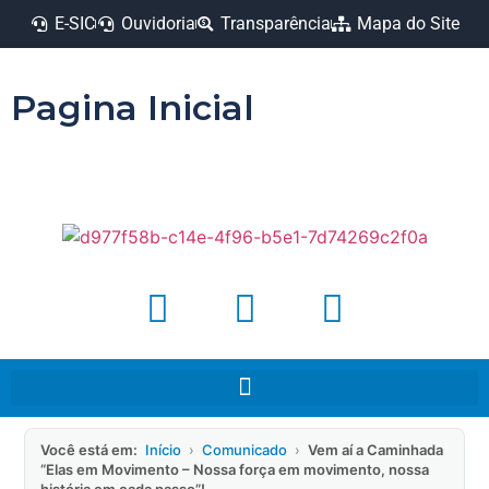
E-SIC
Ouvidoria
Transparência
Mapa do Site
Pagina Inicial
Você está em:
Início
›
Comunicado
›
Vem aí a Caminhada
“Elas em Movimento – Nossa força em movimento, nossa
história em cada passo”!