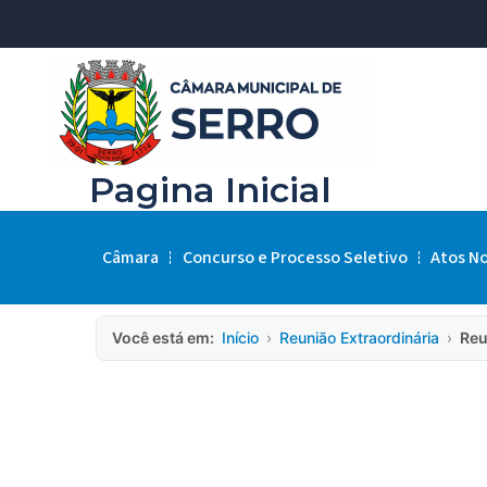
Pagina Inicial
Câmara
Concurso e Processo Seletivo
Atos N
Você está em:
Início
›
Reunião Extraordinária
›
Reu