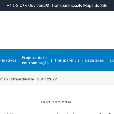
E-SIC
Ouvidoria
Transparência
Mapa do Site
Projetos de Lei
ormativos
Transparência
Legislação
Si
em Tramitação
nião Extraordinária – 23/11/2022
INSTITUCIONAL