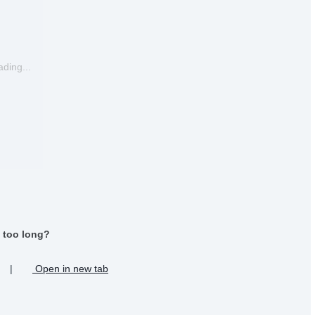
ding...
 too long?
|
Open in new tab