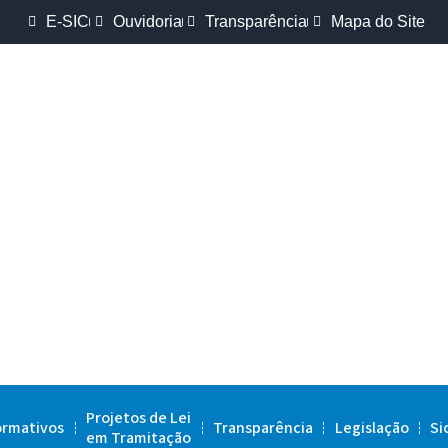
E-SIC
Ouvidoria
Transparência
Mapa do Site
Projetos de Lei
ormativos
Transparência
Legislação
Si
em Tramitação