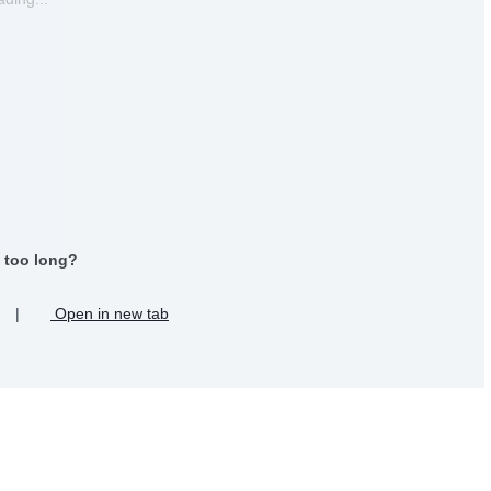
 too long?
|
Open in new tab