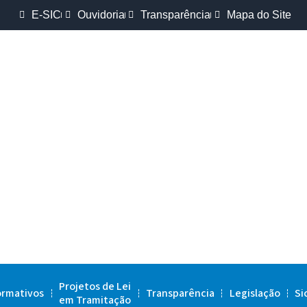
E-SIC
Ouvidoria
Transparência
Mapa do Site
Projetos de Lei
ormativos
Transparência
Legislação
Si
em Tramitação