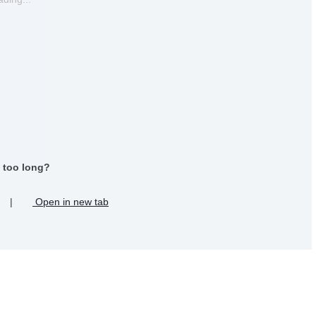
 too long?
|
Open in new tab