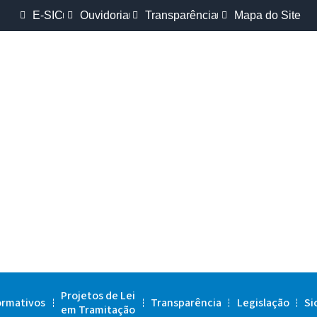
E-SIC
Ouvidoria
Transparência
Mapa do Site
Projetos de Lei
ormativos
Transparência
Legislação
Si
em Tramitação