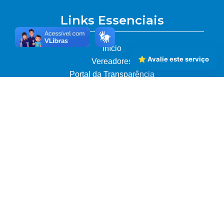
Links Essenciais
Início
⭐ Avalie este serviço
Vereadores
Portal da Transparência
Mapa do Site
Acesso Cidadão
Licitações em Andamento
Legislação
Fale Conosco / Ouvidoria
Contatos