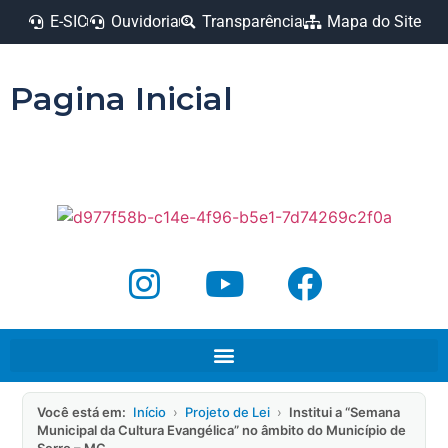
E-SIC
Ouvidoria
Transparência
Mapa do Site
Pagina Inicial
Você está em:
Início
›
Projeto de Lei
›
Institui a “Semana
Municipal da Cultura Evangélica” no âmbito do Município de
Serro – MG.