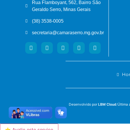
Rua Flamboyant, 562, Bairro São
Geraldo Serro, Minas Gerais
(38) 3538-0005
secretaria@camaraserro.mg.gov.br
Hor
Desenvolvido por
LBM Cloud
/
Última 
⭐ Avalie este serviço