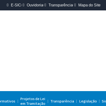
E-SIC
Ouvidoria
Transparência
Mapa do Site
Projetos de Lei
ormativos
Transparência
Legislação
Si
em Tramitação