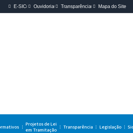
E-SIC
Ouvidoria
Transparência
Mapa do Site
Projetos de Lei
ormativos
Transparência
Legislação
Si
em Tramitação