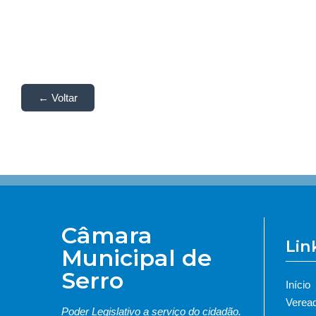
← Voltar
Câmara
Lin
Municipal de
Serro
Início
Verea
Poder Legislativo a serviço do cidadão.