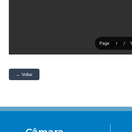
← Voltar
Câmara