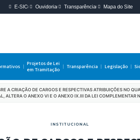
E-SIC
Ouvidoria
Transparência
Mapa do Site
Projetos de Lei
ormativos
Transparência
Legislação
Si
em Tramitação
BRE A CRIAÇÃO DE CARGOS E RESPECTIVAS ATRIBUIÇÕES NO Q
L, ALTERA O ANEXO VI E O ANEXO IX.III DA LEI COMPLEMENTAR 
INSTITUCIONAL