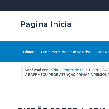
Pagina Inicial
Câmara
Concurso e Processo Seletivo
Atos N
Você está em:
Início
›
Projeto de Lei
›
DISPÕE SO
À EAPP – EQUIPE DE ATENÇÃO PRIMÁRIA PRISIONA