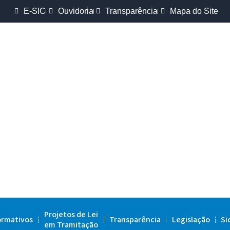
E-SIC
Ouvidoria
Transparência
Mapa do Site
Projetos de Lei
ormativos
Transparência
Legislação
Si
em Tramitação