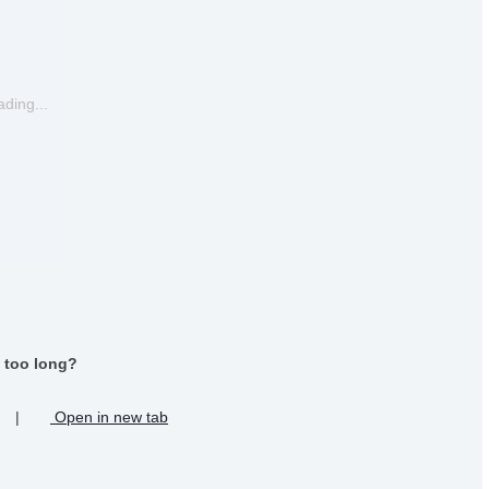
ding...
 too long?
|
Open in new tab