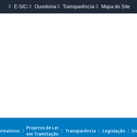
E-SIC
Ouvidoria
Transparência
Mapa do Site
Projetos de Lei
ormativos
Transparência
Legislação
Si
em Tramitação