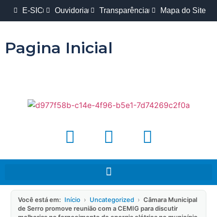
E-SIC
Ouvidoria
Transparência
Mapa do Site
Pagina Inicial
Você está em:
Início
›
Uncategorized
›
Câmara Municipal
de Serro promove reunião com a CEMIG para discutir
melhorias no fornecimento de energia elétrica no município