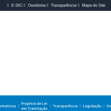
E-SIC
Ouvidoria
Transparência
Mapa do Site
Projetos de Lei
ormativos
Transparência
Legislação
Si
em Tramitação