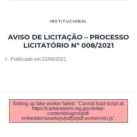
INSTITUCIONAL
AVISO DE LICITAÇÃO – PROCESSO
LICITATÓRIO Nº 008/2021
Publicado em
22/06/2021
Setting up fake worker failed: "Cannot load script at:
https://camaraserro.mg.gov.br/wp-
content/plugins/pdf-
embedder/assets/js/pdfjs/pdf.worker.min.js".