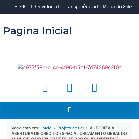
E-SIC
Ouvidoria
Transparência
Mapa do Site
Pagina Inicial
Você está em:
Início
›
Projeto de Lei
›
AUTORIZA A
ABERTURA DE CRÉDITO ESPECIAL ORÇAMENTO GERAL DO
MUNICIPIO NO VALOR DE R$ 45.000,00 (QUARENTA E