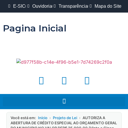
E-SIC
Ouvidoria
Transparência
Mapa do Site
Pagina Inicial
Você está em:
Início
›
Projeto de Lei
›
AUTORIZA A
ABERTURA DE CRÉDITO ESPECIAL AO ORÇAMENTO GERAL
DO MUNICIPIO NO VALOR DER$ 25.000,00 (Vinte e Cinco