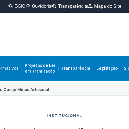
E-SIC
Ouvidoria
Transparência
Mapa do Site
Projetos de Lei
ormativos
Transparência
Legislação
Si
em Tramitação
do Queijo Minas Artesanal
INSTITUCIONAL