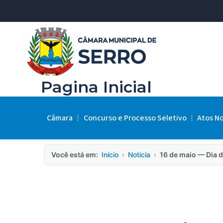
Pagina Inicial
Câmara
Concurso e Processo Seletivo
Atos N
Você está em:
Início
›
Noticia
›
16 de maio — Dia 