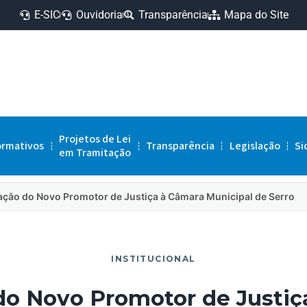
E-SIC
Ouvidoria
Transparência
Mapa do Site
Projetos de Lei
ormativos
Transparência
Legislação
Si
em Tramitação
tação do Novo Promotor de Justiça à Câmara Municipal de Serro
INSTITUCIONAL
 do Novo Promotor de Justiç