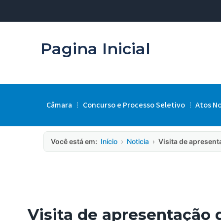
Pagina Inicial
Câmara
Concurso e Processo Seletivo
Atos N
Você está em:
Início
›
Noticia
›
Visita de apresen
Visita de apresentação