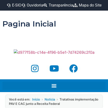
E-SIC
Ouvidoria
Transparência
Mapa do Site
Pagina Inicial
Você está em:
Início
›
Noticia
›
Tratativas implementação
PAV E CAC junto a Receita Federal