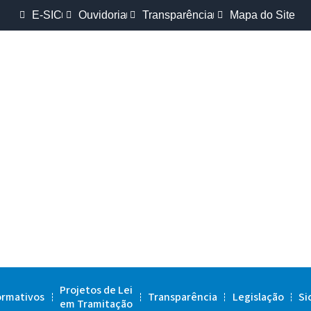
E-SIC
Ouvidoria
Transparência
Mapa do Site
Projetos de Lei
ormativos
Transparência
Legislação
Si
em Tramitação