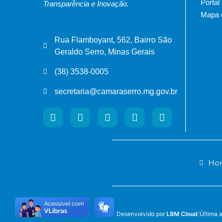
Portal
Transparência e Inovação.
Mapa d
Rua Flamboyant, 562, Bairro São
Geraldo Serro, Minas Gerais
(38) 3538-0005
secretaria@camaraserro.mg.gov.br
Hor
Desenvolvido por
LBM Cloud
/
Última 