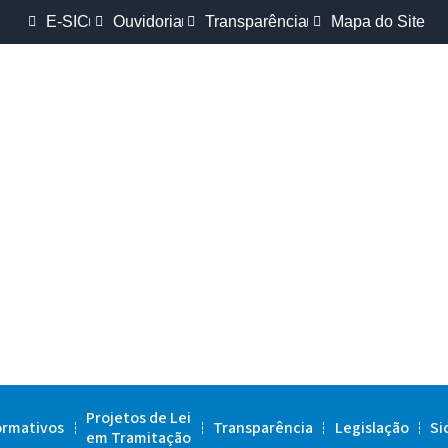
E-SIC
Ouvidoria
Transparência
Mapa do Site
Projetos de Lei
ormativos
Transparência
Legislação
Si
em Tramitação