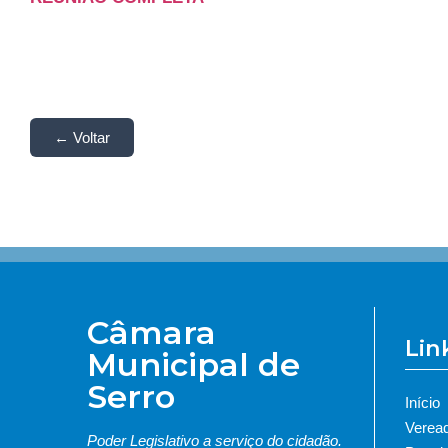
← Voltar
Câmara
Lin
Municipal de
Serro
Início
Verea
Poder Legislativo a serviço do cidadão.