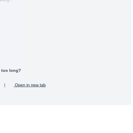
 too long?
|
Open in new tab