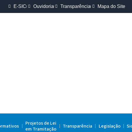
E-SIC
Ouvidoria
Transparência
Mapa do Site
Projetos de Lei
ormativos
Transparência
Legislação
Si
em Tramitação