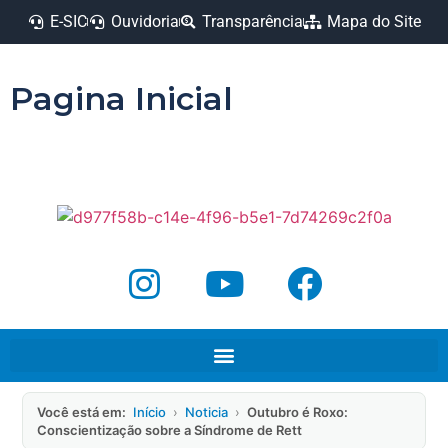
E-SIC
Ouvidoria
Transparência
Mapa do Site
Pagina Inicial
Você está em:
Início
›
Noticia
›
Outubro é Roxo:
Conscientização sobre a Síndrome de Rett