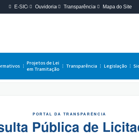
E-SIC
Ouvidoria
Transparência
Mapa do Site
Projetos de Lei
ormativos
Transparência
Legislação
Si
em Tramitação
PORTAL DA TRANSPARÊNCIA
ulta Pública de Licit