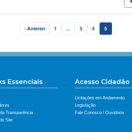
‹ Anterior
1
…
3
4
5
ks Essenciais
Acesso Cidadão
Licitações em Andamento
dores
Legislação
 da Transparência
Fale Conosco / Ouvidoria
o Site