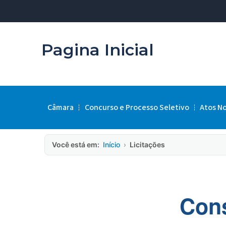
Pagina Inicial
Câmara
Concurso e Processo Seletivo
Atos N
Você está em:
Início
›
Licitações
Cons