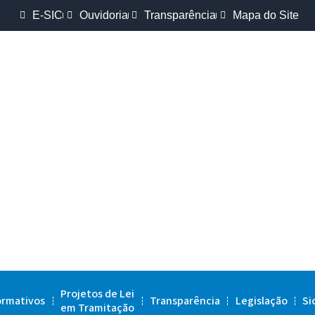
E-SIC
Ouvidoria
Transparência
Mapa do Site
Projetos de Lei
ormativos
Transparência
Legislação
Si
em Tramitação