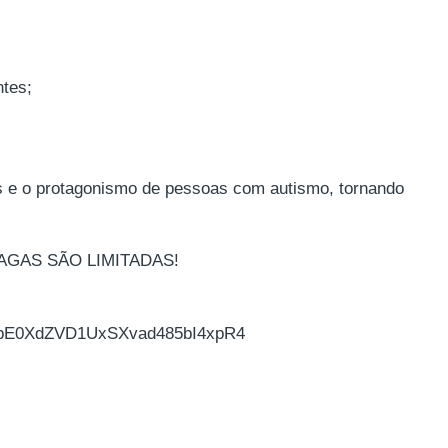
tes;
 e o protagonismo de pessoas com autismo, tornando
s VAGAS SÃO LIMITADAS!
UAVbE0XdZVD1UxSXvad485bI4xpR4