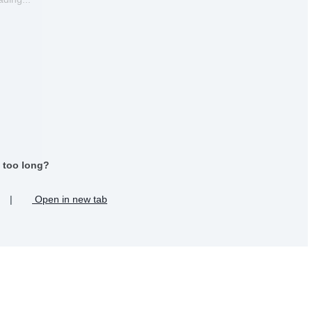
 too long?
|
Open in new tab