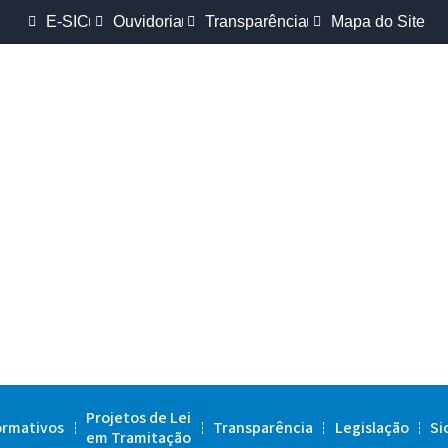
E-SIC
Ouvidoria
Transparência
Mapa do Site
Projetos de Lei
ormativos
Transparência
Legislação
Si
em Tramitação