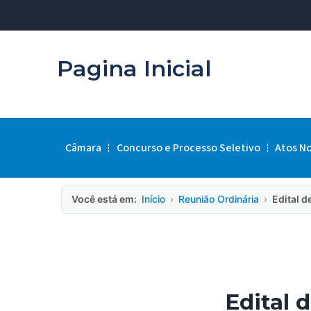
Pagina Inicial
Câmara
Concurso e Processo Seletivo
Atos N
Você está em:
Início
›
Reunião Ordinária
›
Edital 
Edital 