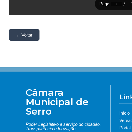
← Voltar
Câmara
Lin
Municipal de
Serro
Início
Verea
Poder Legislativo a serviço do cidadão.
Portal
Transparência e Inovação.