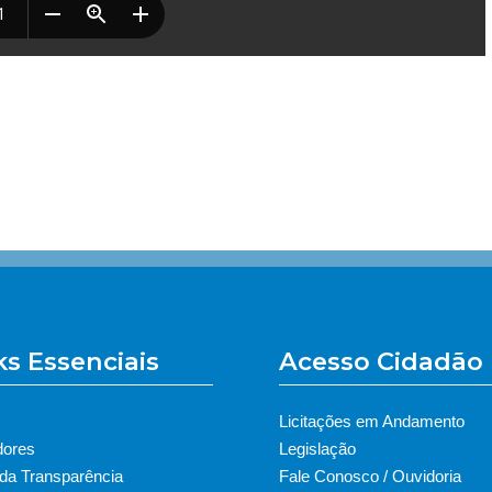
ks Essenciais
Acesso Cidadão
Licitações em Andamento
dores
Legislação
 da Transparência
Fale Conosco / Ouvidoria