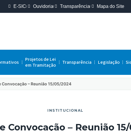
E-SIC
Ouvidoria
Transparência
Mapa do Site
Projetos de Lei
ormativos
Transparência
Legislação
Si
em Tramitação
de Convocação – Reunião 15/05/2024
INSTITUCIONAL
de Convocação – Reunião 15