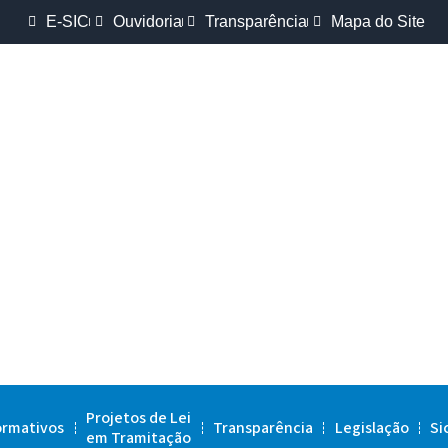
E-SIC
Ouvidoria
Transparência
Mapa do Site
Projetos de Lei
ormativos
Transparência
Legislação
Si
em Tramitação