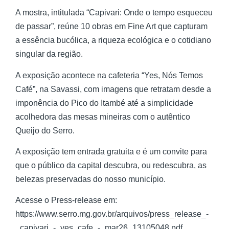
A mostra, intitulada “Capivari: Onde o tempo esqueceu
de passar”, reúne 10 obras em Fine Art que capturam
a essência bucólica, a riqueza ecológica e o cotidiano
singular da região.
A exposição acontece na cafeteria “Yes, Nós Temos
Café”, na Savassi, com imagens que retratam desde a
imponência do Pico do Itambé até a simplicidade
acolhedora das mesas mineiras com o autêntico
Queijo do Serro.
A exposição tem entrada gratuita e é um convite para
que o público da capital descubra, ou redescubra, as
belezas preservadas do nosso município.
Acesse o Press-release em:
https://www.serro.mg.gov.br/arquivos/press_release_-
_capivari_-_yes_cafe_-_mar26_13105048.pdf