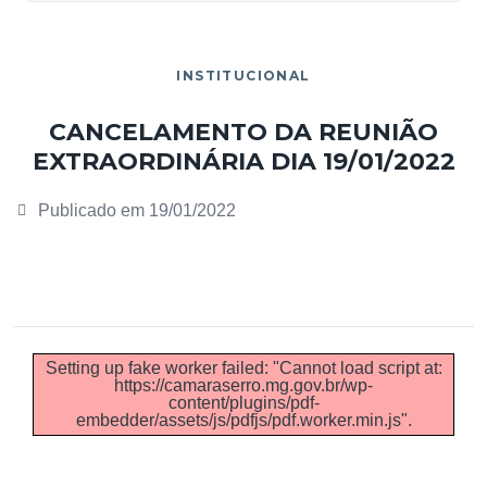
INSTITUCIONAL
CANCELAMENTO DA REUNIÃO
EXTRAORDINÁRIA DIA 19/01/2022
Publicado em
19/01/2022
Setting up fake worker failed: "Cannot load script at:
https://camaraserro.mg.gov.br/wp-
content/plugins/pdf-
embedder/assets/js/pdfjs/pdf.worker.min.js".