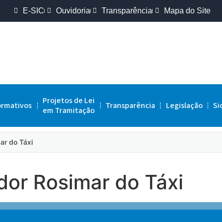
E-SIC
Ouvidoria
Transparência
Mapa do Site
Projetos de Lei
ormativos
Transparência
Legislação
Si
em Tramitação
ar do Táxi
dor Rosimar do Táxi