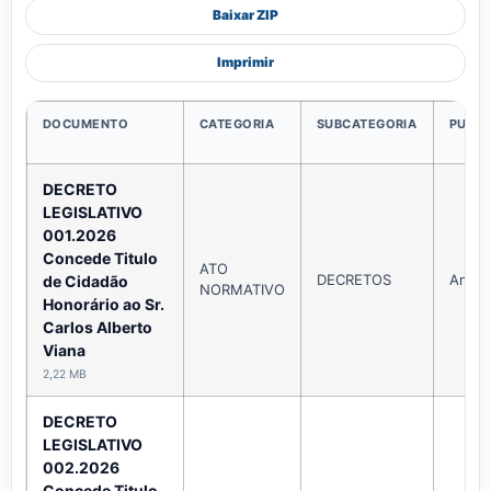
Baixar ZIP
Imprimir
DOCUMENTO
CATEGORIA
SUBCATEGORIA
PUBL
DECRETO
LEGISLATIVO
001.2026
Concede Titulo
ATO
DECRETOS
Ano 
de Cidadão
NORMATIVO
Honorário ao Sr.
Carlos Alberto
Viana
2,22 MB
DECRETO
LEGISLATIVO
002.2026
Concede Titulo