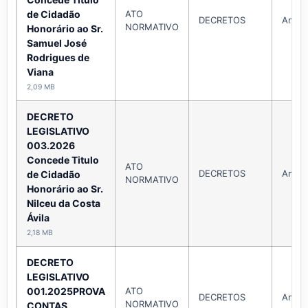
de Cidadão
ATO
DECRETOS
Ano 
NORMATIVO
Honorário ao Sr.
Samuel José
Rodrigues de
Viana
2,09 MB
DECRETO
LEGISLATIVO
003.2026
Concede Titulo
ATO
DECRETOS
Ano 
de Cidadão
NORMATIVO
Honorário ao Sr.
Nilceu da Costa
Ávila
2,18 MB
DECRETO
LEGISLATIVO
001.2025PROVA
ATO
DECRETOS
Ano 
NORMATIVO
CONTAS