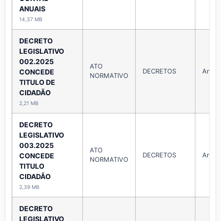
ANUAIS
14,37 MB
DECRETO
LEGISLATIVO
002.2025
ATO
DECRETOS
Ano 
CONCEDE
NORMATIVO
TITULO DE
CIDADÃO
2,21 MB
DECRETO
LEGISLATIVO
003.2025
ATO
DECRETOS
Ano 
CONCEDE
NORMATIVO
TITULO
CIDADÃO
2,39 MB
DECRETO
LEGISLATIVO