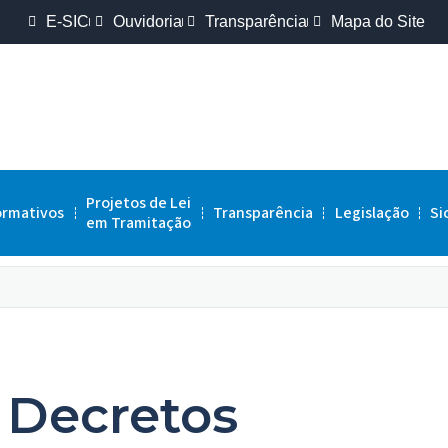
E-SIC
Ouvidoria
Transparência
Mapa do Site
Projetos de Lei
ormativos
Transparência
Legislação
Si
em Tramitação
Decretos