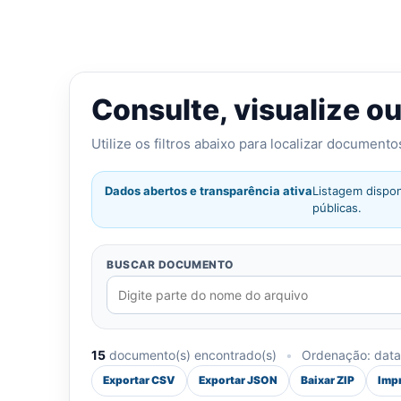
Consulte, visualize o
Utilize os filtros abaixo para localizar document
Dados abertos e transparência ativa
Listagem dispon
públicas.
BUSCAR DOCUMENTO
15
documento(s) encontrado(s)
•
Ordenação: data 
Exportar CSV
Exportar JSON
Baixar ZIP
Imp