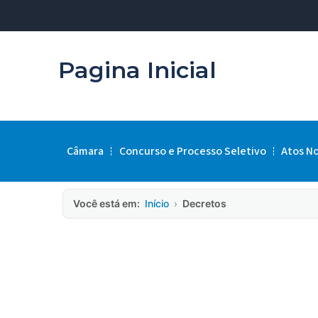
Pagina Inicial
Câmara
Concurso e Processo Seletivo
Atos N
Você está em:
Início
›
Decretos