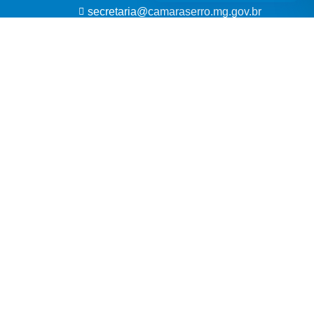
secretaria@camaraserro.mg.gov.br
17:00 h
 e Documentos:
05/08/2026 às 14:15