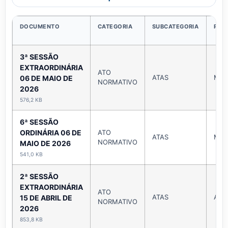
DOCUMENTO
CATEGORIA
SUBCATEGORIA
PUB
3ª SESSÃO
EXTRAORDINÁRIA
ATO
ATAS
Mai
06 DE MAIO DE
NORMATIVO
2026
576,2 KB
6ª SESSÃO
ORDINÁRIA 06 DE
ATO
ATAS
Mai
NORMATIVO
MAIO DE 2026
541,0 KB
2ª SESSÃO
EXTRAORDINÁRIA
ATO
ATAS
Abri
15 DE ABRIL DE
NORMATIVO
2026
853,8 KB