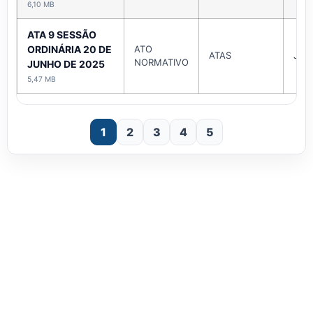
6,10 MB
ATA 9 SESSÃO
ORDINÁRIA 20 DE
ATO
ATAS
Jun
NORMATIVO
JUNHO DE 2025
5,47 MB
1
2
3
4
5