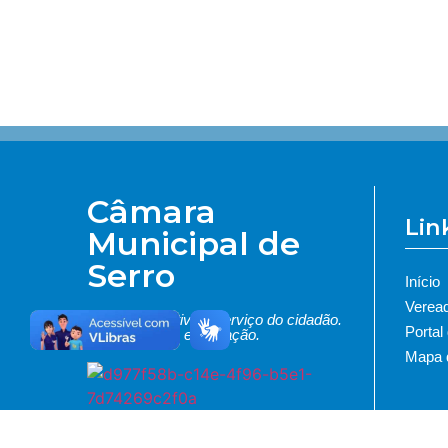
Câmara
Lin
Municipal de
Serro
Início
Verea
Poder Legislativo a serviço do cidadão.
Portal
Transparência e Inovação.
Mapa d
Rua Flamboyant, 562, Bairro São