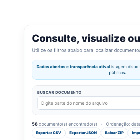
Consulte, visualize o
Utilize os filtros abaixo para localizar document
Dados abertos e transparência ativa
Listagem dispon
públicas.
BUSCAR DOCUMENTO
56
documento(s) encontrado(s)
•
Ordenação: data 
Exportar CSV
Exportar JSON
Baixar ZIP
Imp