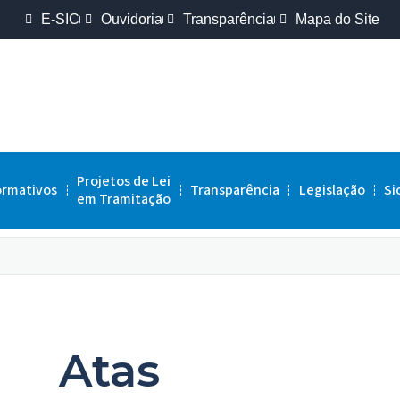
E-SIC
Ouvidoria
Transparência
Mapa do Site
Projetos de Lei
ormativos
Transparência
Legislação
Si
em Tramitação
Atas