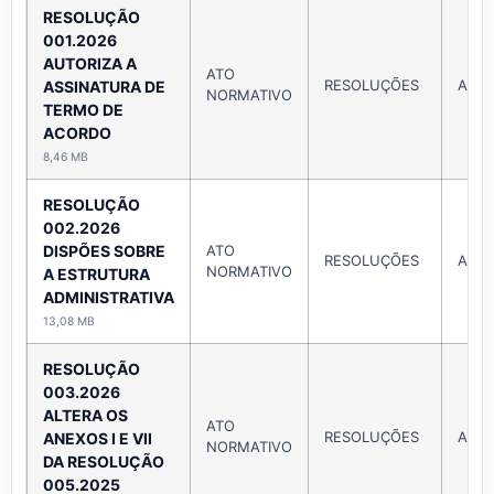
RESOLUÇÃO
001.2026
AUTORIZA A
ATO
RESOLUÇÕES
Ano 
ASSINATURA DE
NORMATIVO
TERMO DE
ACORDO
8,46 MB
RESOLUÇÃO
002.2026
DISPÕES SOBRE
ATO
RESOLUÇÕES
Ano 
NORMATIVO
A ESTRUTURA
ADMINISTRATIVA
13,08 MB
RESOLUÇÃO
003.2026
ALTERA OS
ATO
RESOLUÇÕES
Ano 
ANEXOS I E VII
NORMATIVO
DA RESOLUÇÃO
005.2025