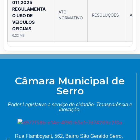
011.2025
REGULAMENTA
ATO
RESOLUÇÕES
Ano 
O USO DE
NORMATIVO
VEICULOS
OFICIAIS
6,22 MB
Câmara Municipal de
Serro
Poder Legislativo a serviço do cidadão.
Transparência e
Inovação.
Rua Flamboyant, 562, Bairro São Geraldo Serro,