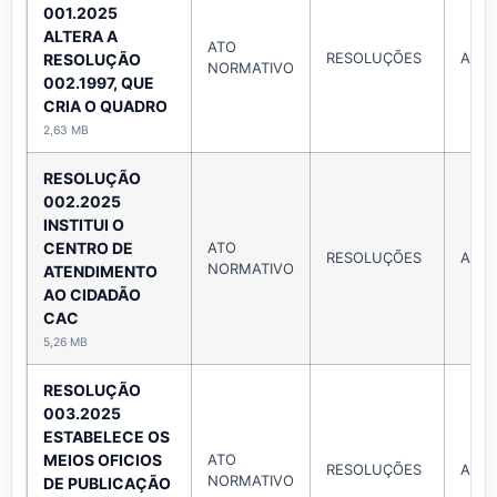
001.2025
ALTERA A
ATO
RESOLUÇÕES
Ano 
RESOLUÇÃO
NORMATIVO
002.1997, QUE
CRIA O QUADRO
2,63 MB
RESOLUÇÃO
002.2025
INSTITUI O
CENTRO DE
ATO
RESOLUÇÕES
Ano 
NORMATIVO
ATENDIMENTO
AO CIDADÃO
CAC
5,26 MB
RESOLUÇÃO
003.2025
ESTABELECE OS
MEIOS OFICIOS
ATO
RESOLUÇÕES
Ano 
NORMATIVO
DE PUBLICAÇÃO