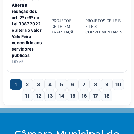
Altera a
redação dos
art. 2º e 6º da
PROJETOS
PROJETOS DE LEIS
Lei 3387.2022
DE LEI EM
E LEIS
A
e altera o valor
TRAMITAÇÃO
COMPLEMENTARES
Vale Feira
concedido aos
servidores
publicos
1,59 MB
1
2
3
4
5
6
7
8
9
10
11
12
13
14
15
16
17
18
Câmara Municipal de