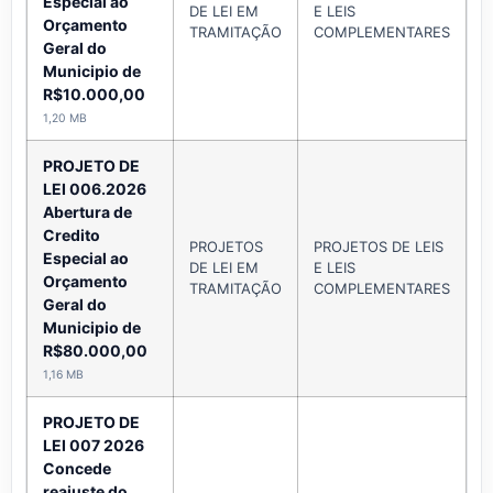
Especial ao
DE LEI EM
E LEIS
A
Orçamento
TRAMITAÇÃO
COMPLEMENTARES
Geral do
Municipio de
R$10.000,00
1,20 MB
PROJETO DE
LEI 006.2026
Abertura de
Credito
PROJETOS
PROJETOS DE LEIS
Especial ao
DE LEI EM
E LEIS
A
Orçamento
TRAMITAÇÃO
COMPLEMENTARES
Geral do
Municipio de
R$80.000,00
1,16 MB
PROJETO DE
LEI 007 2026
Concede
reajuste do