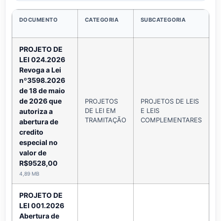
DOCUMENTO
CATEGORIA
SUBCATEGORIA
P
PROJETO DE
LEI 024.2026
Revoga a Lei
nº3598.2026
de 18 de maio
de 2026 que
PROJETOS
PROJETOS DE LEIS
DE LEI EM
E LEIS
M
autoriza a
TRAMITAÇÃO
COMPLEMENTARES
abertura de
credito
especial no
valor de
R$9528,00
4,89 MB
PROJETO DE
LEI 001.2026
Abertura de