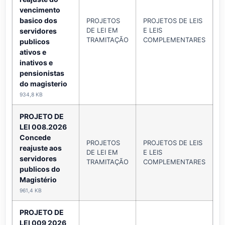
vencimento
basico dos
PROJETOS
PROJETOS DE LEIS
DE LEI EM
E LEIS
A
servidores
TRAMITAÇÃO
COMPLEMENTARES
publicos
ativos e
inativos e
pensionistas
do magisterio
934,8 KB
PROJETO DE
LEI 008.2026
Concede
PROJETOS
PROJETOS DE LEIS
reajuste aos
DE LEI EM
E LEIS
A
servidores
TRAMITAÇÃO
COMPLEMENTARES
publicos do
Magistério
961,4 KB
PROJETO DE
LEI 009 2026