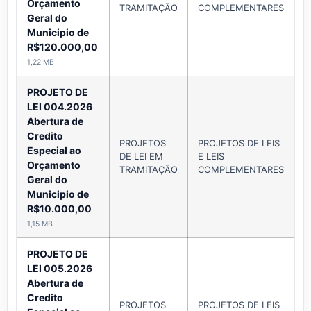
Orçamento
TRAMITAÇÃO
COMPLEMENTARES
Geral do
Municipio de
R$120.000,00
1,22 MB
PROJETO DE
LEI 004.2026
Abertura de
Credito
PROJETOS
PROJETOS DE LEIS
Especial ao
DE LEI EM
E LEIS
A
Orçamento
TRAMITAÇÃO
COMPLEMENTARES
Geral do
Municipio de
R$10.000,00
1,15 MB
PROJETO DE
LEI 005.2026
Abertura de
Credito
PROJETOS
PROJETOS DE LEIS