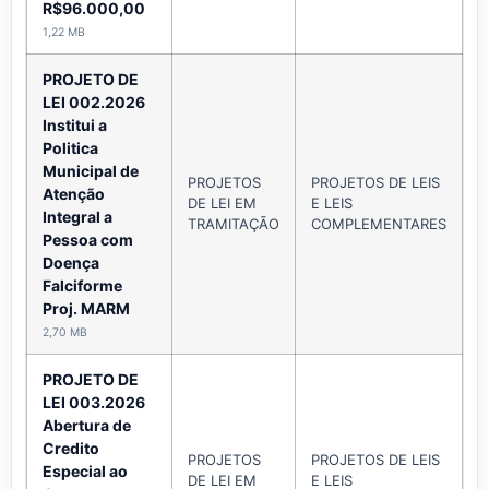
R$96.000,00
1,22 MB
PROJETO DE
LEI 002.2026
Institui a
Politica
Municipal de
PROJETOS
PROJETOS DE LEIS
Atenção
DE LEI EM
E LEIS
A
Integral a
TRAMITAÇÃO
COMPLEMENTARES
Pessoa com
Doença
Falciforme
Proj. MARM
2,70 MB
PROJETO DE
LEI 003.2026
Abertura de
Credito
PROJETOS
PROJETOS DE LEIS
Especial ao
DE LEI EM
E LEIS
A