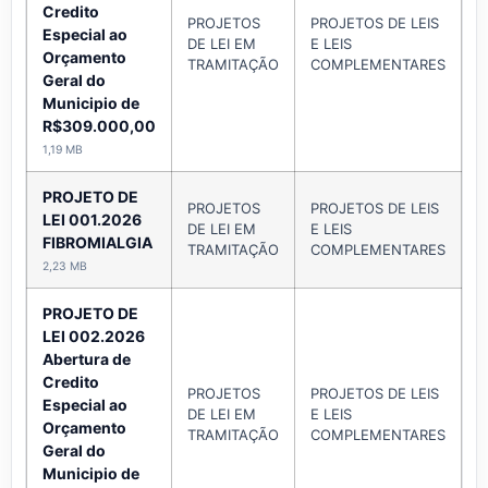
Credito
PROJETOS
PROJETOS DE LEIS
Especial ao
DE LEI EM
E LEIS
A
Orçamento
TRAMITAÇÃO
COMPLEMENTARES
Geral do
Municipio de
R$309.000,00
1,19 MB
PROJETO DE
PROJETOS
PROJETOS DE LEIS
LEI 001.2026
DE LEI EM
E LEIS
A
FIBROMIALGIA
TRAMITAÇÃO
COMPLEMENTARES
2,23 MB
PROJETO DE
LEI 002.2026
Abertura de
Credito
PROJETOS
PROJETOS DE LEIS
Especial ao
DE LEI EM
E LEIS
A
Orçamento
TRAMITAÇÃO
COMPLEMENTARES
Geral do
Municipio de