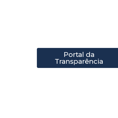
Transparênc
participaçã
Acompanhe sessões, projet
Câmara Municipal de Serro
Portal da
Transparência