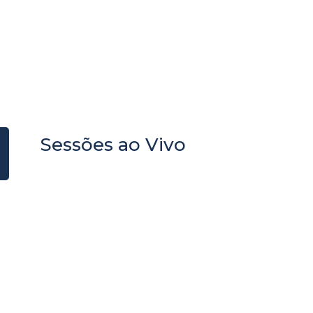
ia, compromisso 
o popular
os de lei, notícias e informações púb
.
Sessões ao Vivo