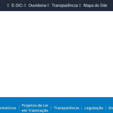
E-SIC
Ouvidoria
Transparência
Mapa do Site
Projetos de Lei
ormativos
Transparência
Legislação
Si
em Tramitação