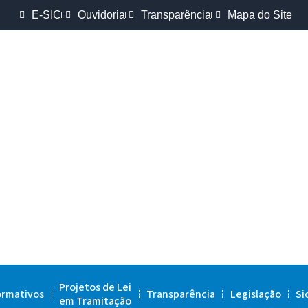
E-SIC
Ouvidoria
Transparência
Mapa do Site
Projetos de Lei
ormativos
Transparência
Legislação
Si
em Tramitação