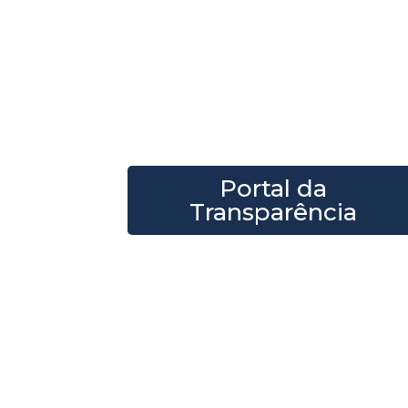
Transparênc
participaçã
Acompanhe sessões, projet
Câmara Municipal de Serro
Portal da
Transparência