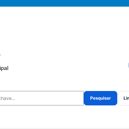
s
ipal
Pesquisar
Li