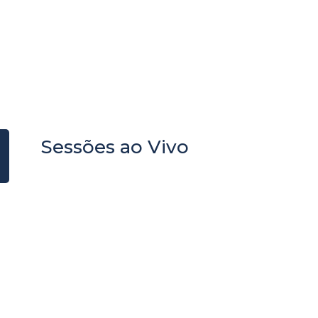
ia, compromisso 
o popular
os de lei, notícias e informações púb
.
Sessões ao Vivo